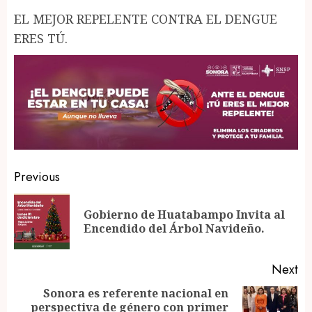
EL MEJOR REPELENTE CONTRA EL DENGUE
ERES TÚ.
Post
Previous
navigation
Gobierno de Huatabampo Invita al
Pr
Encendido del Árbol Navideño.
po
Next
Sonora es referente nacional en
perspectiva de género con primer
Next