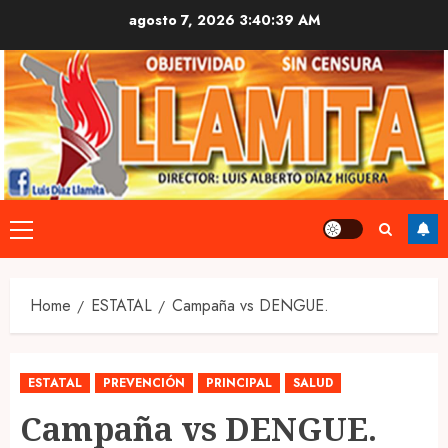
Skip
agosto 7, 2026
3:40:40 AM
to
content
Primary
Menu
Home
ESTATAL
Campaña vs DENGUE.
ESTATAL
PREVENCIÓN
PRINCIPAL
SALUD
Campaña vs DENGUE.