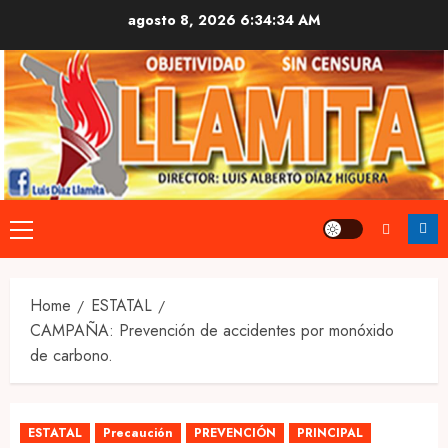
Skip
agosto 8, 2026
6:34:35 AM
to
content
Primary
Menu
Home
ESTATAL
CAMPAÑA: Prevención de accidentes por monóxido
de carbono.
ESTATAL
Precaución
PREVENCIÓN
PRINCIPAL