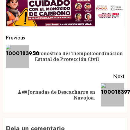
Post
Previous
navigation
Pronóstico del TiempoCoordinación
Pr
Estatal de Protección Civil
po
Next
🧹🚛 Jornadas de Descacharre en
Next
Navojoa.
post:
Deja un comentario