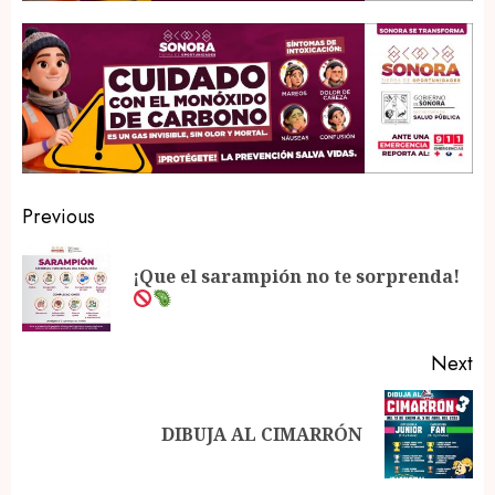
Post
Previous
navigation
¡Que el sarampión no te sorprenda!
Pr
po
Next
Next
DIBUJA AL CIMARRÓN
post: