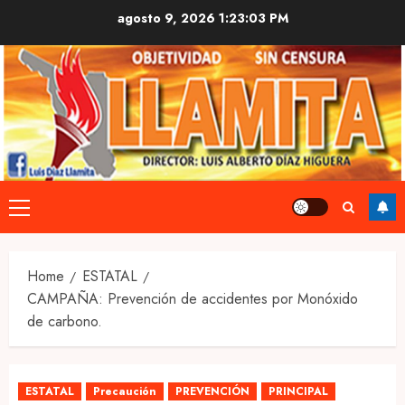
Skip
agosto 9, 2026
1:23:04 PM
to
content
Primary
Menu
Home
ESTATAL
CAMPAÑA: Prevención de accidentes por Monóxido
de carbono.
ESTATAL
Precaución
PREVENCIÓN
PRINCIPAL