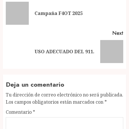
navigation
Pr
Campaña F4OT 2025
po
Next
Next
USO ADECUADO DEL 911.
post:
Deja un comentario
Tu dirección de correo electrónico no será publicada.
Los campos obligatorios están marcados con
*
Comentario
*