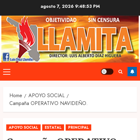
Skip
agosto 7, 2026
9:48:54 PM
to
content
Primary
Menu
Home
APOYO SOCIAL
Campaña OPERATIVO NAVIDEÑO.
APOYO SOCIAL
ESTATAL
PRINCIPAL