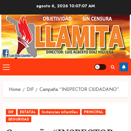
Skip
agosto 6, 2026
10:07:08 AM
to
content
Primary
Menu
Home
DIF
Campaña “INSPECTOR CIUDADANO”.
DIF
ESTATAL
Instancias infantiles
PRINCIPAL
SEGURIDAD