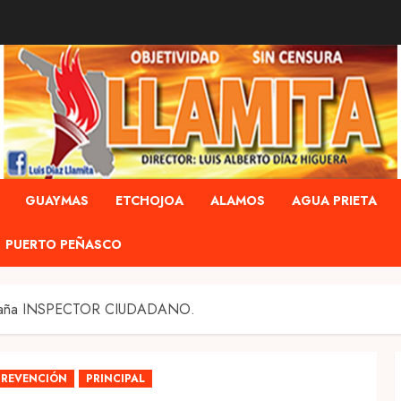
GUAYMAS
ETCHOJOA
ALAMOS
AGUA PRIETA
PUERTO PEÑASCO
aña INSPECTOR CIUDADANO.
PREVENCIÓN
PRINCIPAL