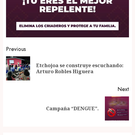
Post
Previous
navigation
Etchojoa se construye escuchando:
Pr
Arturo Robles Higuera
po
Next
Next
Campaña “DENGUE”.
post: