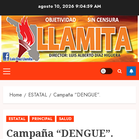
Skip
agosto 10, 2026
9:04:59 AM
to
content
Primary
Menu
Home
ESTATAL
Campaña “DENGUE”.
ESTATAL
PRINCIPAL
SALUD
Campaña “DENGUE”.