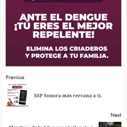
Post
Previous
navigation
Pr
SSP Sonora más cercana a ti.
po
Next