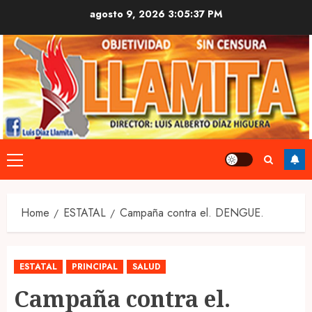
Skip
agosto 9, 2026
3:05:38 PM
to
content
Primary
Menu
Home
ESTATAL
Campaña contra el. DENGUE.
ESTATAL
PRINCIPAL
SALUD
Campaña contra el.