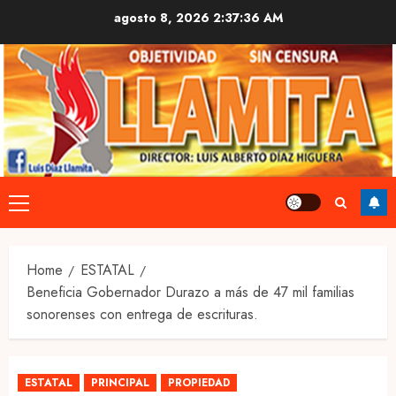
Skip
agosto 8, 2026
2:37:37 AM
to
content
Primary
Menu
Home
ESTATAL
Beneficia Gobernador Durazo a más de 47 mil familias
sonorenses con entrega de escrituras.
ESTATAL
PRINCIPAL
PROPIEDAD