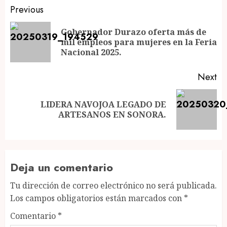
Post
Previous
navigation
Gobernador Durazo oferta más de
Pr
mil empleos para mujeres en la Feria
po
Nacional 2025.
Next
LIDERA NAVOJOA LEGADO DE
Next
ARTESANOS EN SONORA.
post:
Deja un comentario
Tu dirección de correo electrónico no será publicada.
Los campos obligatorios están marcados con
*
Comentario
*