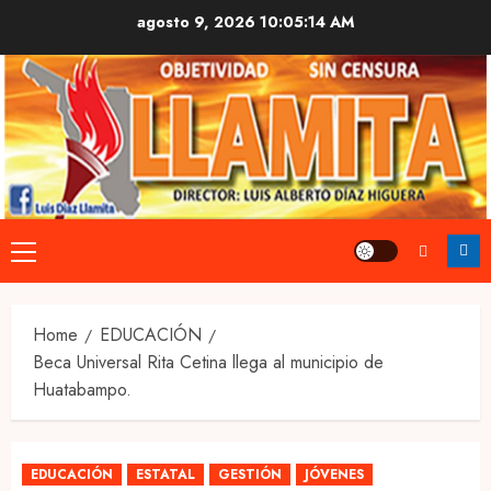
Skip
agosto 9, 2026
10:05:14 AM
to
content
Primary
Menu
Home
EDUCACIÓN
Beca Universal Rita Cetina llega al municipio de
Huatabampo.
EDUCACIÓN
ESTATAL
GESTIÓN
JÓVENES