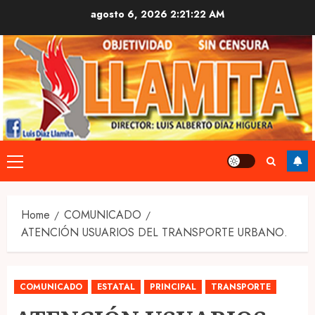
Skip
agosto 6, 2026
2:21:23 AM
to
content
Primary
Menu
Home
COMUNICADO
ATENCIÓN USUARIOS DEL TRANSPORTE URBANO.
COMUNICADO
ESTATAL
PRINCIPAL
TRANSPORTE