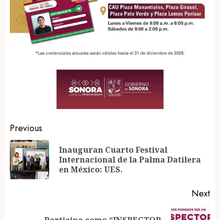
Post
Previous
navigation
Inauguran Cuarto Festival
Pr
Internacional de la Palma Datilera
po
en México: UES.
Next
Participa como “INSPECTOR