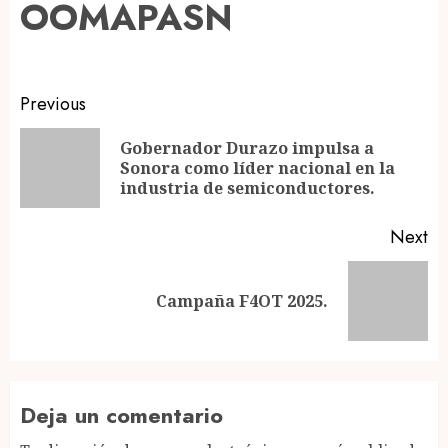
OOMAPASN
Post
Previous
navigation
Gobernador Durazo impulsa a
Pr
Sonora como líder nacional en la
po
industria de semiconductores.
Next
Next
Campaña F4OT 2025.
post:
Deja un comentario