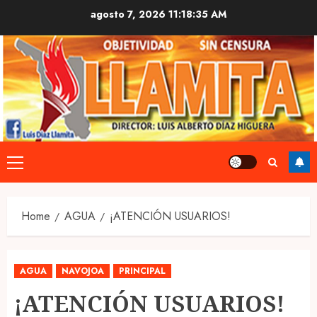
Skip
agosto 7, 2026
11:18:36 AM
to
content
Primary
Menu
Home
AGUA
¡ATENCIÓN USUARIOS!
AGUA
NAVOJOA
PRINCIPAL
¡ATENCIÓN USUARIOS!