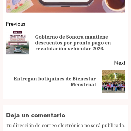
Post
Previous
navigation
Gobierno de Sonora mantiene
Pr
descuentos por pronto pago en
po
revalidación vehicular 2026.
Next
Entregan botiquines de Bienestar
Next
Menstrual
post:
Deja un comentario
Tu dirección de correo electrónico no será publicada.