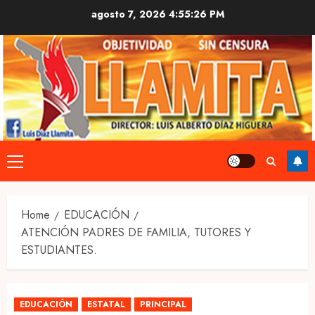
Skip
agosto 7, 2026
4:55:27 PM
to
content
Primary
Menu
Home
EDUCACIÓN
ATENCIÓN PADRES DE FAMILIA, TUTORES Y
ESTUDIANTES.
EDUCACIÓN
ESTATAL
PRINCIPAL