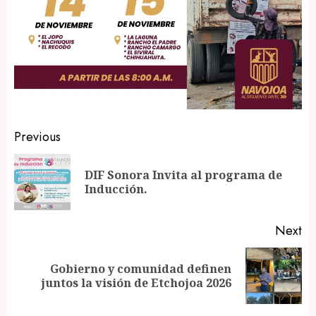
Post
Previous
navigation
DIF Sonora Invita al programa de
Pr
Inducción.
po
Next
Gobierno y comunidad definen
Next
juntos la visión de Etchojoa 2026
post: