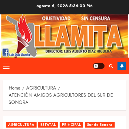
Skip
agosto 6, 2026
5:36:01 PM
to
content
Primary
Menu
Home
AGRICULTURA
ATENCIÓN AMIGOS AGRICULTORES DEL SUR DE
SONORA.
AGRICULTURA
ESTATAL
PRINCIPAL
Sur de Sonora