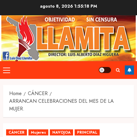
Skip
agosto 8, 2026
1:55:18 PM
to
content
Primary
Menu
Home
CÁNCER
ARRANCAN CELEBRACIONES DEL MES DE LA
MUJER.
CÁNCER
Mujeres
NAVOJOA
PRINCIPAL