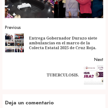
Post
Previous
navigation
Entrega Gobernador Durazo siete
Pr
ambulancias en el marco de la
po
Colecta Estatal 2025 de Cruz Roja.
Next
Next
TUBERCULOSIS.
post:
Deja un comentario