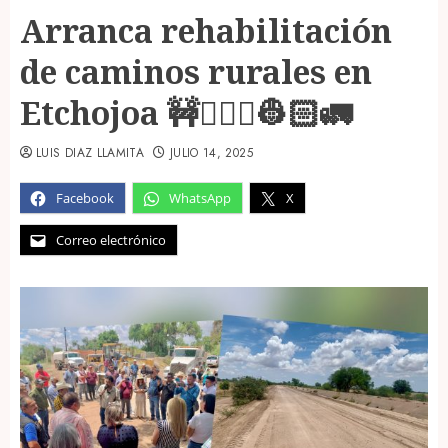
Arranca rehabilitación
de caminos rurales en
Etchojoa 🚧👷🏻‍♂️👷🏻🚛
LUIS DIAZ LLAMITA
JULIO 14, 2025
Facebook
WhatsApp
X
Correo electrónico