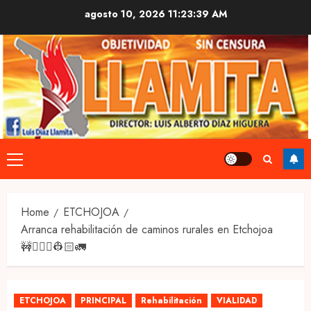
Skip
agosto 10, 2026
11:23:40 AM
to
content
Primary
Menu
Home
ETCHOJOA
Arranca rehabilitación de caminos rurales en Etchojoa
🚧👷🏻‍♂️👷🏻🚛
ETCHOJOA
PRINCIPAL
Rehabilitación
VIALIDAD