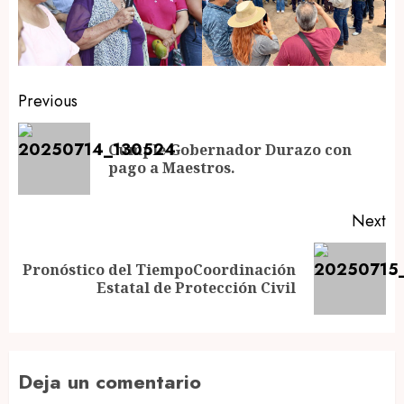
Post
Previous
navigation
Cumple Gobernador Durazo con
Pr
pago a Maestros.
po
Next
Pronóstico del TiempoCoordinación
Next
Estatal de Protección Civil
post:
Deja un comentario