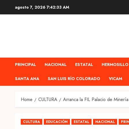
Skip
agosto 7, 2026
7:42:35 AM
to
content
PRINCIPAL
NACIONAL
ESTATAL
HERMOSILLO
SANTA ANA
SAN LUIS RÍO COLORADO
VICAM
Home
CULTURA
Arranca la FIL Palacio de Minerí
CULTURA
EDUCACIÓN
ESTATAL
NACIONAL
PRI