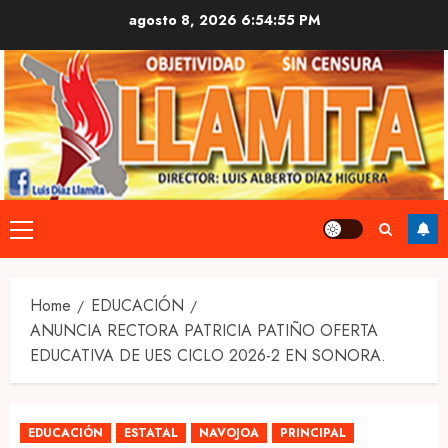
Skip
agosto 8, 2026
6:54:56 PM
to
content
Primary
Menu
Home
EDUCACIÓN
ANUNCIA RECTORA PATRICIA PATIÑO OFERTA
EDUCATIVA DE UES CICLO 2026-2 EN SONORA.
EDUCACIÓN
ESTATAL
NAVOJOA
PRINCIPAL