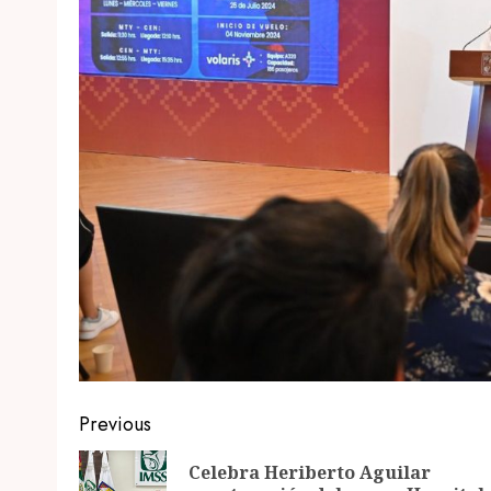
Post
Previous
navigation
Celebra Heriberto Aguilar