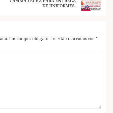
CAMBIA FECHA PARA ENTREGA
post:
post:
DE UNIFORMES.
cada.
Los campos obligatorios están marcados con
*