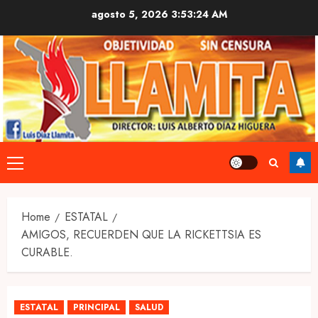
Skip
agosto 5, 2026
3:53:24 AM
to
content
Primary
Menu
Home
ESTATAL
AMIGOS, RECUERDEN QUE LA RICKETTSIA ES
CURABLE.
ESTATAL
PRINCIPAL
SALUD