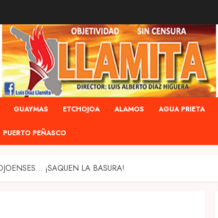
GUAYMAS
ETCHOJOA
ALAMOS
AGUA PRIETA
PUERTO PEÑASCO
JOENSES… ¡SAQUEN LA BASURA!