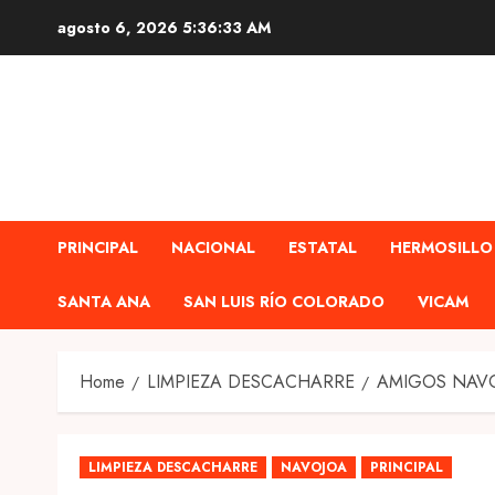
Skip
agosto 6, 2026
5:36:34 AM
to
content
PRINCIPAL
NACIONAL
ESTATAL
HERMOSILLO
SANTA ANA
SAN LUIS RÍO COLORADO
VICAM
Home
LIMPIEZA DESCACHARRE
AMIGOS NAVO
LIMPIEZA DESCACHARRE
NAVOJOA
PRINCIPAL