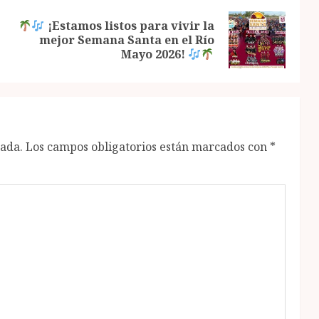
¡Estamos listos para vivir la
Previous
Next
mejor Semana Santa en el Río
post:
post:
Mayo 2026!
cada.
Los campos obligatorios están marcados con
*