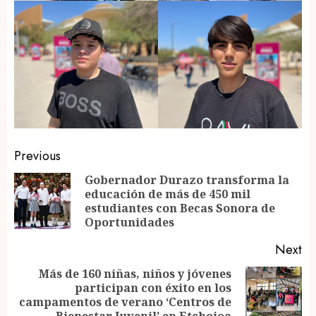
Post
Previous
navigation
Gobernador Durazo transforma la
educación de más de 450 mil
Pr
estudiantes con Becas Sonora de
po
Oportunidades
Next
Más de 160 niñas, niños y jóvenes
participan con éxito en los
Next
campamentos de verano ‘Centros de
post: