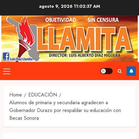
Skip
agosto 9, 2026
11:02:37 AM
to
content
Primary
Menu
Home
EDUCACIÓN
Alumnos de primaria y secundaria agradecen a
Gobernador Durazo por respaldar su educación con
Becas Sonora