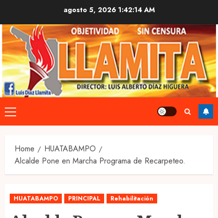
Skip
agosto 5, 2026
1:42:15 AM
to
content
Primary
Menu
Home
HUATABAMPO
Alcalde Pone en Marcha Programa de Recarpeteo.
HUATABAMPO
PRINCIPAL
Rehabilitación