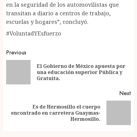
en la seguridad de los automovilistas que
transitan a diario a centros de trabajo,
escuelas y hogares”, concluyó.
#VoluntadYEsfuerzo
Post
Previous
navigation
El Gobierno de México apuesta por
Pr
una educación superior Pública y
po
Gratuita.
Next
Es de Hermosillo el cuerpo
Next
encontrado en carretera Guaymas-
post:
Hermosillo.