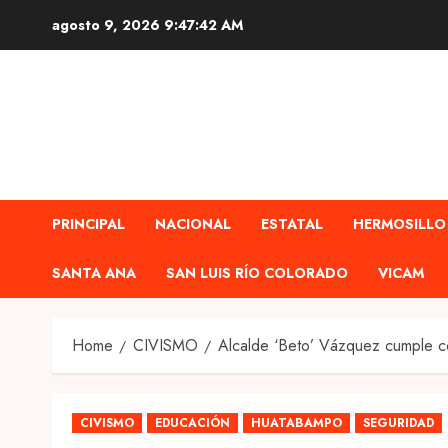
Skip
agosto 9, 2026
9:47:43 AM
to
content
PRINCIPAL
NACIONAL
ESTATAL
HERMOSILLO
SANTA ANA
SAN LUIS RÍO COLORADO
VICAM
Home
CIVISMO
Alcalde ‘Beto’ Vázquez cumple c
CIVISMO
EDUCACIÓN
HUATABAMPO
SEGURIDAD