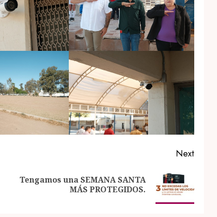
Next
Tengamos una SEMANA SANTA
Previous
Next
MÁS PROTEGIDOS.
post:
post: