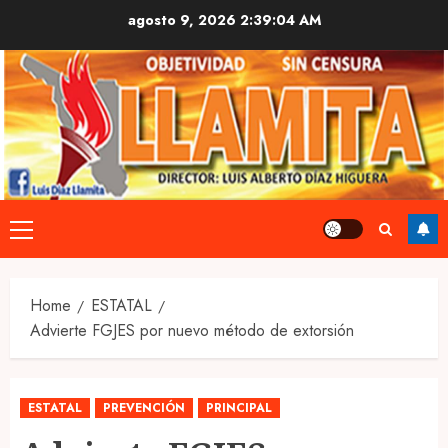
Skip
agosto 9, 2026
2:39:05 AM
to
content
Primary
Menu
Home
ESTATAL
Advierte FGJES por nuevo método de extorsión
ESTATAL
PREVENCIÓN
PRINCIPAL