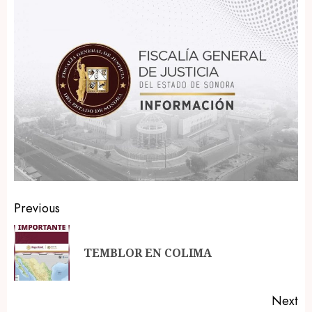
Post
Previous
navigation
Pr
TEMBLOR EN COLIMA
po
Next