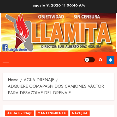
Skip
agosto 9, 2026
11:06:47 AM
to
content
Primary
Menu
Home
AGUA DRENAJE
ADQUIERE OOMAPASN DOS CAMIONES VACTOR
PARA DESAZOLVE DEL DRENAJE.
AGUA DRENAJE
MANTENIMIENTO
NAVOJOA