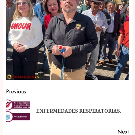
Post
Previous
navigation
Pr
ENFERMEDADES RESPIRATORIAS.
po
Next