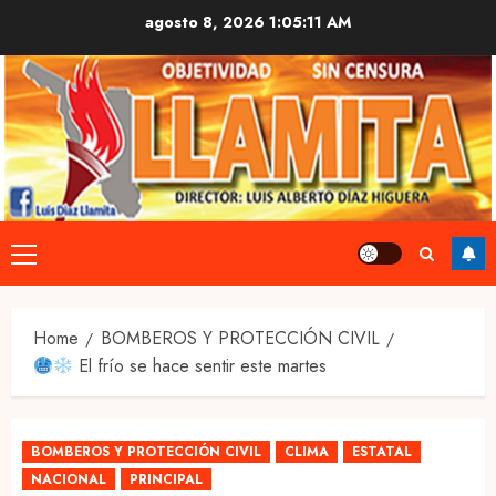
Skip
agosto 8, 2026
1:05:11 AM
to
content
Primary
Menu
Home
BOMBEROS Y PROTECCIÓN CIVIL
El frío se hace sentir este martes
BOMBEROS Y PROTECCIÓN CIVIL
CLIMA
ESTATAL
NACIONAL
PRINCIPAL