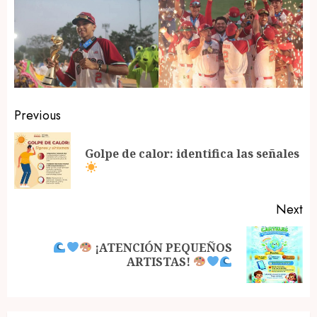
Post
Previous
navigation
Golpe de calor: identifica las señales
Pr
po
Next
¡ATENCIÓN PEQUEÑOS
Next
ARTISTAS!
post: