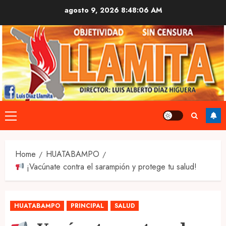
Skip
agosto 9, 2026
8:48:07 AM
to
content
Primary
Menu
Home
HUATABAMPO
¡Vacúnate contra el sarampión y protege tu salud!
HUATABAMPO
PRINCIPAL
SALUD