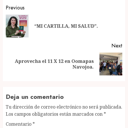
Post
Previous
navigation
Pr
“MI CARTILLA, MI SALUD”.
po
Next
Aprovecha el 11 X 12 en Oomapas
Next
Navojoa.
post:
Deja un comentario
Tu dirección de correo electrónico no será publicada.
Los campos obligatorios están marcados con
*
Comentario
*