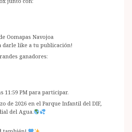
ox junto con:
al de Oomapas Navojoa
 darle like a tu publicación!
grandes ganadores:
s 11:59 PM para participar.
o de 2026 en el Parque Infantil del DIF,
ial del Agua.
ad también!