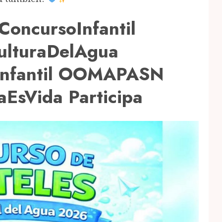
oncursoInfantil
ulturaDelAgua
eInfantil OOMAPASN
EsVida Participa