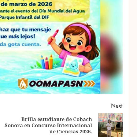
Next
Brilla estudiante de Cobach
Previous
Next
Sonora en Concurso Internacional
post:
post:
de Ciencias 2026.