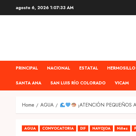
Skip
agosto 6, 2026
1:07:35 AM
to
content
PRINCIPAL
NACIONAL
ESTATAL
HERMOSILLO
SANTA ANA
SAN LUIS RÍO COLORADO
VICAM
Home
AGUA
¡ATENCIÓN PEQUEÑOS A
AGUA
CONVOCATORIA
DIF
NAVOJOA
Niñez