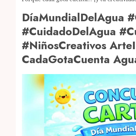
DíaMundialDelAgua #C
#CuidadoDelAgua #C
#NiñosCreativos Art
CadaGotaCuenta Agua