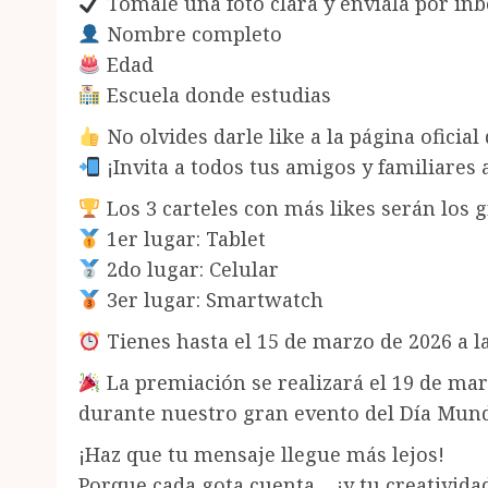
Tómale una foto clara y envíala por inb
Nombre completo
Edad
Escuela donde estudias
No olvides darle like a la página ofici
¡Invita a todos tus amigos y familiares a
Los 3 carteles con más likes serán los 
1er lugar: Tablet
2do lugar: Celular
3er lugar: Smartwatch
Tienes hasta el 15 de marzo de 2026 a la
La premiación se realizará el 19 de marz
durante nuestro gran evento del Día Mund
¡Haz que tu mensaje llegue más lejos!
Porque cada gota cuenta… ¡y tu creativid