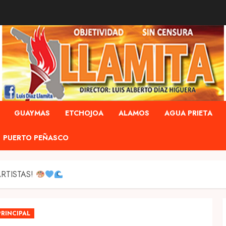
GUAYMAS
ETCHOJOA
ALAMOS
AGUA PRIETA
PUERTO PEÑASCO
RTISTAS!
PRINCIPAL