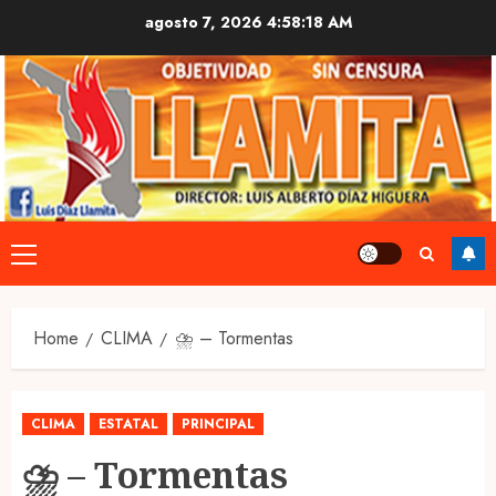
Skip
agosto 7, 2026
4:58:19 AM
to
content
Primary
Menu
Home
CLIMA
⛈ – Tormentas
CLIMA
ESTATAL
PRINCIPAL
⛈ – Tormentas