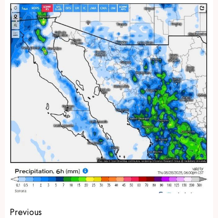
Post
Previous