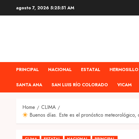
Skip
agosto 7, 2026
5:25:52 AM
to
content
PRINCIPAL
NACIONAL
ESTATAL
HERMOSILLO
SANTA ANA
SAN LUIS RÍO COLORADO
VICAM
Home
CLIMA
Buenos días. Este es el pronóstico meteorológico