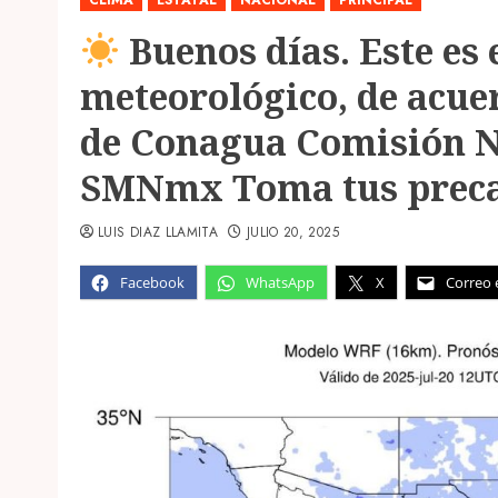
CLIMA
ESTATAL
NACIONAL
PRINCIPAL
Buenos días. Este es 
meteorológico, de acue
de Conagua Comisión N
SMNmx Toma tus prec
LUIS DIAZ LLAMITA
JULIO 20, 2025
Facebook
WhatsApp
X
Correo 