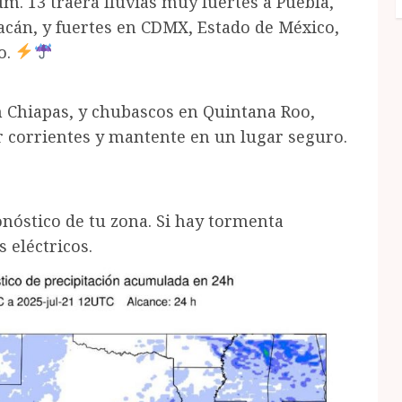
úm. 13 traerá lluvias muy fuertes a Puebla,
cán, y fuertes en CDMX, Estado de México,
o.
en Chiapas, y chubascos en Quintana Roo,
r corrientes y mantente en un lugar seguro.
ronóstico de tu zona. Si hay tormenta
s eléctricos.