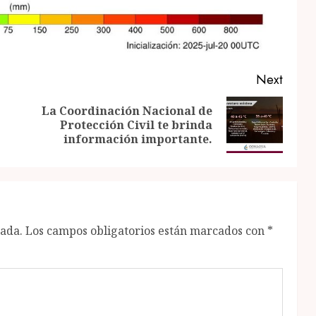
Next
La Coordinación Nacional de
Previous
Next
Protección Civil te brinda
post:
post:
información importante.
cada.
Los campos obligatorios están marcados con
*