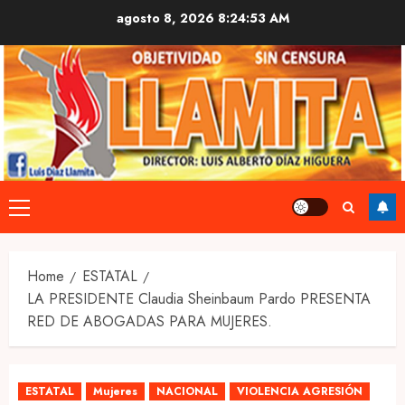
Skip
agosto 8, 2026
8:24:54 AM
to
content
Primary
Menu
Home
ESTATAL
LA PRESIDENTE Claudia Sheinbaum Pardo PRESENTA
RED DE ABOGADAS PARA MUJERES.
ESTATAL
Mujeres
NACIONAL
VIOLENCIA AGRESIÓN