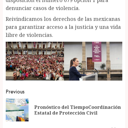
disposición el número 079 opción 1 para
denunciar casos de violencia.
Reivindicamos los derechos de las mexicanas
para garantizar acceso a la justicia y una vida
libre de violencias.
Post
Previous
navigation
Pronóstico del TiempoCoordinación
Pr
Estatal de Protección Civil
po