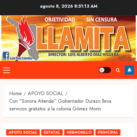
Skip
agosto 8, 2026
8:51:14 AM
to
content
Primary
Menu
Home
APOYO SOCIAL
Con “Sonora Atiende” Gobernador Durazo lleva
servicios gratuitos a la colonia Gómez Morin
APOYO SOCIAL
ESTATAL
HERMOSILLO
PRINCIPAL